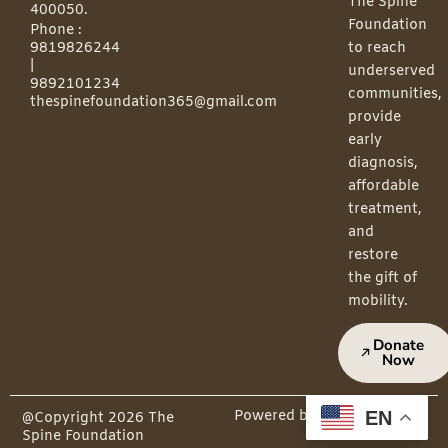
The Spine
400050.
Foundation
Phone :
9819826244
to reach
|
underserved
9892101234
communities,
thespinefoundation365@gmail.com
provide
early
diagnosis,
affordable
treatment,
and
restore
the gift of
mobility.
Donate
Now
EN
Powered by PepMedia
@Copyright 2026 The
Spine Foundation