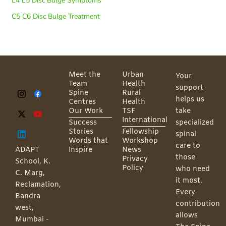
L4 L5 Disc Bulge Symptoms
C5 C6 Disc Bulge Treatment
Meet the
Urban
Your
Team
Health
support
Spine
Rural
helps us
Centres
Health
Our Work
TSF
take
International
Success
specialized
Stories
Fellowship
spinal
Words that
Workshop
care to
ADAPT
Inspire
News
those
Privacy
School, K.
Policy
who need
C. Marg,
it most.
Reclamation,
Every
Bandra
contribution
west,
allows
Mumbai -